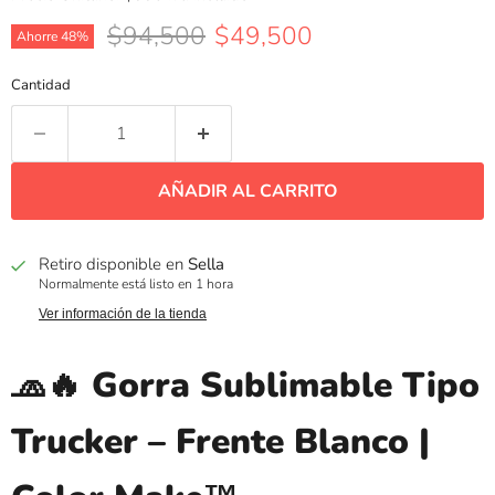
Precio original
Precio actual
$94,500
$49,500
Ahorre
48
%
Cantidad
AÑADIR AL CARRITO
Retiro disponible en
Sella
Normalmente está listo en 1 hora
Ver información de la tienda
🧢🔥 Gorra Sublimable Tipo
Trucker – Frente Blanco |